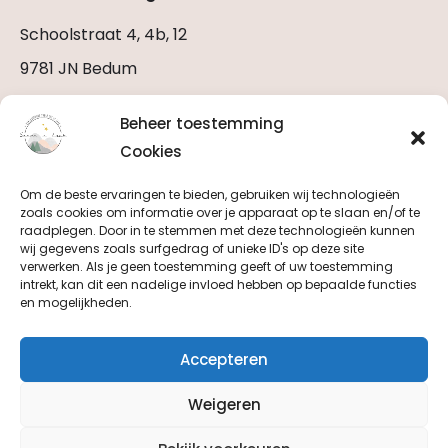
Schoolstraat 4, 4b, 12
9781 JN Bedum
Stuur een E-mail
Beheer toestemming
Bel ons (06 2922 0979)
Cookies
Om de beste ervaringen te bieden, gebruiken wij technologieën
zoals cookies om informatie over je apparaat op te slaan en/of te
raadplegen. Door in te stemmen met deze technologieën kunnen
wij gegevens zoals surfgedrag of unieke ID's op deze site
Horen, zien
verwerken. Als je geen toestemming geeft of uw toestemming
intrekt, kan dit een nadelige invloed hebben op bepaalde functies
en volgen
en mogelijkheden.
Accepteren
Weigeren
Copyright by Saamn Leuk 2025
Privacyverklaring
Algemene voorwaarden
KVK: 95834648