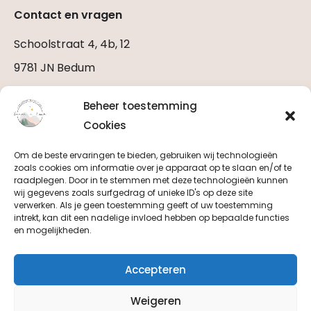
Contact en vragen
Schoolstraat 4, 4b, 12
9781 JN Bedum
Stuur een E-mail
Beheer toestemming
Bel ons (06 2922 0979)
Cookies
Om de beste ervaringen te bieden, gebruiken wij technologieën
zoals cookies om informatie over je apparaat op te slaan en/of te
raadplegen. Door in te stemmen met deze technologieën kunnen
wij gegevens zoals surfgedrag of unieke ID's op deze site
Horen, zien
verwerken. Als je geen toestemming geeft of uw toestemming
intrekt, kan dit een nadelige invloed hebben op bepaalde functies
en volgen
en mogelijkheden.
Accepteren
Weigeren
Copyright by Saamn Leuk 2025
Privacyverklaring