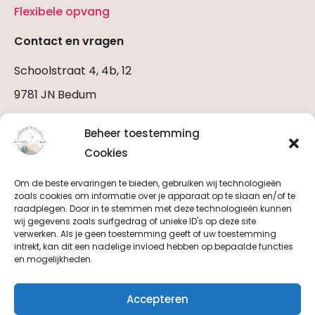
Flexibele opvang
Contact en vragen
Schoolstraat 4, 4b, 12
9781 JN Bedum
Stuur een E-mail
Beheer toestemming
Bel ons (06 2922 0979)
Cookies
Om de beste ervaringen te bieden, gebruiken wij technologieën
zoals cookies om informatie over je apparaat op te slaan en/of te
raadplegen. Door in te stemmen met deze technologieën kunnen
wij gegevens zoals surfgedrag of unieke ID's op deze site
Horen, zien
verwerken. Als je geen toestemming geeft of uw toestemming
intrekt, kan dit een nadelige invloed hebben op bepaalde functies
en volgen
en mogelijkheden.
Accepteren